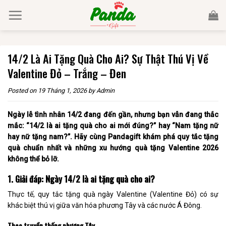
Skip
to
content
14/2 Là Ai Tặng Quà Cho Ai? Sự Thật Thú Vị Về
Valentine Đỏ – Trắng – Đen
Posted on
19 Tháng 1, 2026
by
Admin
Ngày lễ tình nhân 14/2 đang đến gần, nhưng bạn vẫn đang thắc
mắc: “14/2 là ai tặng quà cho ai mới đúng?” hay “Nam tặng nữ
hay nữ tặng nam?”. Hãy cùng Pandagift khám phá quy tắc tặng
quà chuẩn nhất và những xu hướng quà tặng Valentine 2026
không thể bỏ lỡ.
1. Giải đáp: Ngày 14/2 là ai tặng quà cho ai?
Thực tế, quy tắc tặng quà ngày Valentine (Valentine Đỏ) có sự
khác biệt thú vị giữa văn hóa phương Tây và các nước Á Đông.
Theo truyền thống phương Tây