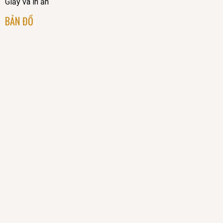
Giấy và in ấn
BẢN ĐỒ