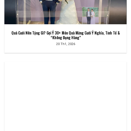
Quà Cưới Nên Tặng Gì? Gợi Ý 30+ Món Quà Mừng Cưới Ý Nghĩa, Tinh Tế &
“Không Đụng Hàng”
20 Th1, 2026