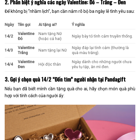
2. Phân biệt ý nghĩa các ngày Valentine: Đỏ – Trắng – Đen
Để không bị “nhầm lịch”, bạn cần nắm rõ bộ ba ngày lễ tình yêu sau:
Ngày
Tên gọi
Ai tặng ai?
Ý nghĩa
Valentine
Nam tặng Nữ
14/2
Ngày bày tỏ tình cảm truyền thống.
Đỏ
(hoặc cả hai)
Valentine
Ngày đáp lại tình cảm (thường là
14/3
Nam tặng lại Nữ
Trắng
quà màu trắng).
Valentine
Ngày dành cho những người chưa
14/4
Hội độc thân
Đen
yêu tụ tập, ăn mì đen.
3. Gợi ý chọn quà 14/2 “Đốn tim” người nhận tại Pandagift
Nếu bạn đã biết mình cần tặng quà cho ai, hãy chọn món quà phù
hợp với tính cách của người ấy: