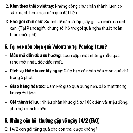
Kèm theo thiệp viết tay:
Những dòng chữ chân thành luôn có
sức mạnh hơn mọi món quà đắt tiền.
Bao gói chỉn chu:
Sự tinh tế nằm ở lớp giấy gói và chiếc nơ xinh
xắn. (Tại Pandagift, chúng tôi hỗ trợ gói quà nghệ thuật hoàn
toàn miễn phí).
5. Tại sao nên chọn quà Valentine tại Pandagift.vn?
Mẫu mã dẫn đầu xu hướng:
Luôn cập nhật những mẫu quà
tặng mới nhất, độc đáo nhất.
Dịch vụ khắc laser lấy ngay:
Giúp bạn cá nhân hóa món quà chỉ
trong 5 phút.
Giao hàng hỏa tốc:
Cam kết giao quà đúng hẹn, bảo mật thông
tin người tặng.
Giá thành tối ưu:
Nhiều phân khúc giá từ 100k đến vài triệu đồng,
phù hợp mọi túi tiền.
6. Những câu hỏi thường gặp về ngày 14/2 (FAQ)
Q: 14/2 con gái tặng quà cho con trai được không?