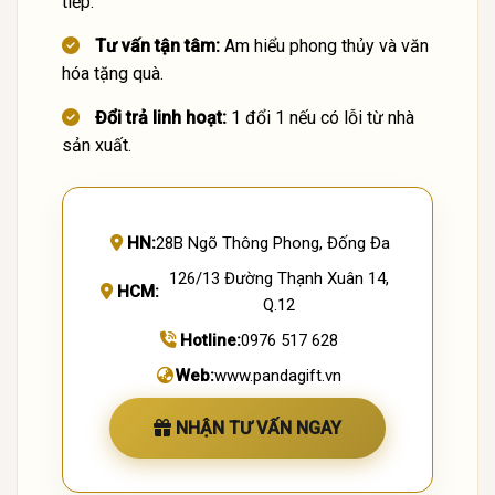
tiếp.
Tư vấn tận tâm:
Am hiểu phong thủy và văn
hóa tặng quà.
Đổi trả linh hoạt:
1 đổi 1 nếu có lỗi từ nhà
sản xuất.
HN:
28B Ngõ Thông Phong, Đống Đa
126/13 Đường Thạnh Xuân 14,
HCM:
Q.12
Hotline:
0976 517 628
Web:
www.pandagift.vn
NHẬN TƯ VẤN NGAY