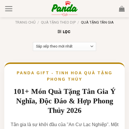
Skip
to
content
TRANG CHỦ
/
QUÀ TẶNG THEO DỊP
/
QUÀ TẶNG TÂN GIA
LỌC
PANDA GIFT - TINH HOA QUÀ TẶNG
PHONG THỦY
101+ Món Quà Tặng Tân Gia Ý
Nghĩa, Độc Đáo & Hợp Phong
Thủy 2026
Tân gia là sự khởi đầu của "An Cư Lạc Nghiệp". Một