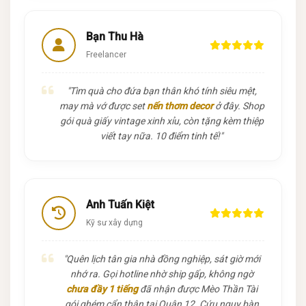
Bạn Thu Hà
Freelancer
"Tìm quà cho đứa bạn thân khó tính siêu mệt,
may mà vớ được set
nến thơm decor
ở đây. Shop
gói quà giấy vintage xinh xỉu, còn tặng kèm thiệp
viết tay nữa. 10 điểm tinh tế!"
Anh Tuấn Kiệt
Kỹ sư xây dựng
"Quên lịch tân gia nhà đồng nghiệp, sát giờ mới
nhớ ra. Gọi hotline nhờ ship gấp, không ngờ
chưa đầy 1 tiếng
đã nhận được Mèo Thần Tài
gói ghém cẩn thận tại Quận 12. Cứu nguy bàn