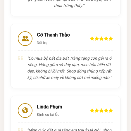
thua trông thấy!"
Cô Thanh Thảo
Nội trợ
"Cô mua bộ bát đĩa Bát Tràng tặng con gái ra ở
riêng. Hàng gốm sứ dày dạn, men hỏa biến rất
đẹp, không bị lỗi mốt. Shop đóng thùng xốp rất
kỹ, cô chở xe máy về không sứt mẻ miếng nào."
Linda Phạm
Định cư tại Úc
"Mình ở Úc đặt quà tặng em trai ở Hà Nội. Shop